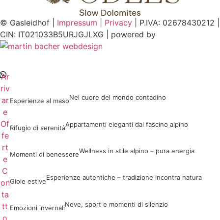
© Gasleidhof |
Impressum
|
Privacy
| P.IVA: 02678430212 |
CIN: IT021033B5URJGJLXG | powered by
Ar
riv
Nel cuore del mondo contadino
ar
Esperienze al maso
e
Of
Appartamenti eleganti dal fascino alpino
Rifugio di serenità
fe
rt
Wellness in stile alpino – pura energia
Momenti di benessere
e
C
Esperienze autentiche – tradizione incontra natura
Gioie estive
on
ta
Neve, sport e momenti di silenzio
tt
Emozioni invernali
o