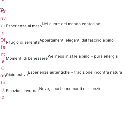
Ar
riv
Nel cuore del mondo contadino
ar
Esperienze al maso
e
Of
Appartamenti eleganti dal fascino alpino
Rifugio di serenità
fe
rt
Wellness in stile alpino – pura energia
Momenti di benessere
e
C
Esperienze autentiche – tradizione incontra natura
Gioie estive
on
ta
Neve, sport e momenti di silenzio
tt
Emozioni invernali
o